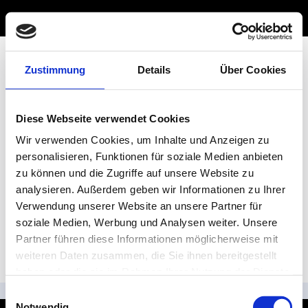
Sitemap
Zustimmung
Details
Über Cookies
Home
Diese Webseite verwendet Cookies
Über uns
Wir verwenden Cookies, um Inhalte und Anzeigen zu
Anfahrt
personalisieren, Funktionen für soziale Medien anbieten
Fahrzeugankauf
zu können und die Zugriffe auf unsere Website zu
Impressum
analysieren. Außerdem geben wir Informationen zu Ihrer
Datenschutz
Verwendung unserer Website an unsere Partner für
Über uns
soziale Medien, Werbung und Analysen weiter. Unsere
Unsere Leistungen
Partner führen diese Informationen möglicherweise mit
Öffnungszeiten
weiteren Daten zusammen, die Sie ihnen bereitgestellt
Anfahrt
haben oder die sie im Rahmen Ihrer Nutzung der Dienste
Impressum / Datenschutz
gesammelt haben.
Einwilligungsauswahl
Notwendig